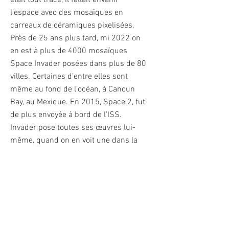
était tout tracé, il fallait envahir
l’espace avec des mosaïques en
carreaux de céramiques pixelisées.
Près de 25 ans plus tard, mi 2022 on
en est à plus de 4000 mosaïques
Space Invader posées dans plus de 80
villes. Certaines d’entre elles sont
même au fond de l’océan, à Cancun
Bay, au Mexique. En 2015, Space 2, fut
de plus envoyée à bord de l’ISS.
Invader pose toutes ses œuvres lui-
même, quand on en voit une dans la
rue, cela signifie « Invader was here ».
Il est rapidement devenu un des
artistes de Street Art le plus
recherché de sa génération. Parmi ses
plus grosses ventes, on peut citer son
œuvre en rubiks cubes Mona Lisa, qui