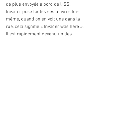
de plus envoyée à bord de l’ISS.
Invader pose toutes ses œuvres lui-
même, quand on en voit une dans la
rue, cela signifie « Invader was here ».
Il est rapidement devenu un des
artistes de Street Art le plus
recherché de sa génération. Parmi ses
plus grosses ventes, on peut citer son
œuvre en rubiks cubes Mona Lisa, qui
a été vendue aux enchères plus de
650 000 € en 2020.
Invader a édité sa première oeuvre
imprimée en 2001. Dénommée ALERT,
il s'agit d'une impression pantone
classique, alors que ses autres
créations seront très majoritairement
des sérigraphies. De 2001 à 2021
l'artiste va en éditer plus de 50. Elles