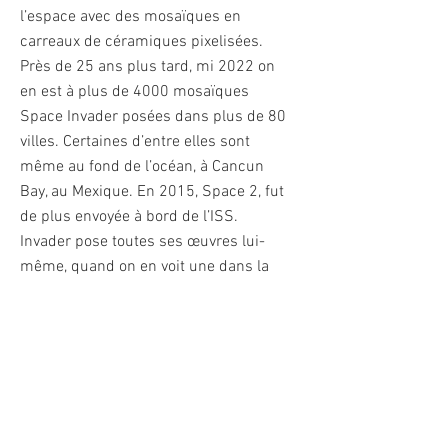
l’espace avec des mosaïques en
carreaux de céramiques pixelisées.
Près de 25 ans plus tard, mi 2022 on
en est à plus de 4000 mosaïques
Space Invader posées dans plus de 80
villes. Certaines d’entre elles sont
même au fond de l’océan, à Cancun
Bay, au Mexique. En 2015, Space 2, fut
de plus envoyée à bord de l’ISS.
Invader pose toutes ses œuvres lui-
même, quand on en voit une dans la
rue, cela signifie « Invader was here ».
Il est rapidement devenu un des
artistes de Street Art le plus
recherché de sa génération. Parmi ses
plus grosses ventes, on peut citer son
œuvre en rubiks cubes Mona Lisa, qui
a été vendue aux enchères plus de